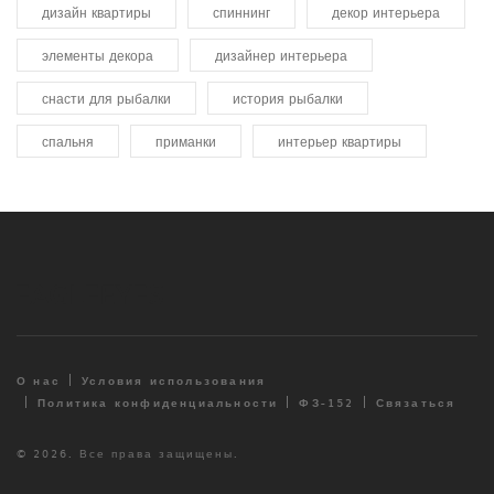
дизайн квартиры
спиннинг
декор интерьера
элементы декора
дизайнер интерьера
снасти для рыбалки
история рыбалки
спальня
приманки
интерьер квартиры
О нас
Условия использования
Политика конфиденциальности
ФЗ-152
Связаться
© 2026. Все права защищены.